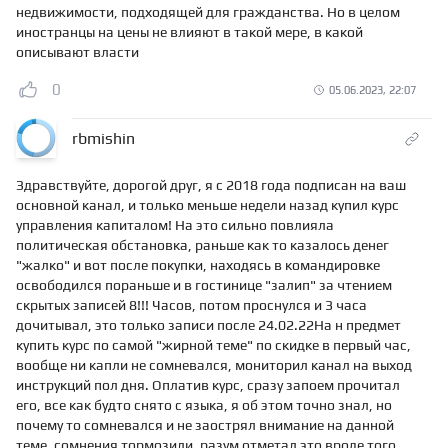
недвижимости, подходящей для гражданства. Но в целом
иностранцы на цены не влияют в такой мере, в какой
описывают власти
0
05.06.2023, 22:07
rbmishin
Здравствуйте, дорогой друг, я с 2018 года подписан на ваш
основной канал, и только меньше недели назад купил курс
управления капиталом! На это сильно повлияла
политическая обстановка, раньше как то казалось денег
"жалко" и вот после покупки, находясь в командировке
освободился пораньше и в гостинице "залип" за чтением
скрытых записей 8!!! Часов, потом проснулся и 3 часа
дочитывал, это только записи после 24.02.22На н предмет
купить курс по самой "жирной теме" по скидке в первый час,
вообще ни капли не сомневался, мониторил канал на выход
инструкций пол дня. Оплатив курс, сразу запоем прочитал
его, все как будто снято с языка, я об этом точно знал, но
почему то сомневался и не заострял внимание на данной
теме, сомнения тормозили, разум отметал это вроде того