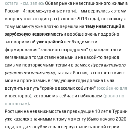
кстати, - см. запись
Обвал рынка инвестиционного жилья в
России - 4: промежуточные итоги
)
, - мы вернулись к этому
вопросу только один раз (в конце 2019 года), поскольку к
тому моменту уже плотно перешли на
тему инвестиций в
зарубежную недвижимость
и вообще очень подробно
заговорили об
уже
крайней
необходимости
формирования "запасного аэродрома" (
гражданство
и
легализация
тогда стали новыми и на какой-то период
самыми повторяемыми тегами в рамках
Курса активного
управления капиталом
), так как Россия, в соответствии с
моими прогнозами
, в следующие годы должна была
вступить на путь "крайне веселых событий"
(особенно для
инвесторов
)
, которые мы сейчас и наблюдаем
(ровно по
прогнозам)
.
Рост цен на недвижимость за предыдущие 10 лет в Турции
уже казался значимым к тому моменту (было начало 2020
года, когда я опубликовал первую запись новой серии