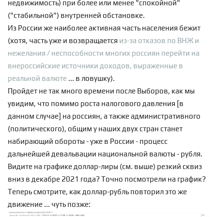
недвижимость) при более или менее "спокойной"
("стабильной") внутренней обстановке.
Из России же наиболее активная часть населения бежит
(хотя, часть уже и возвращается
из-за отказов по ВНЖ и
нежелания / неспособности многих россиян перейти на
внероссийские источники доходов, выраженные в
реальной валюте
... в
ловушку
).
Пройдет не так много времени после Выборов, как мы
увидим, что помимо роста
налогового
давления [в
данном случае] на россиян, а также административного
(политического), общим у наших двух стран станет
набирающий обороты - уже в России - процесс
дальнейшей девальвации национальной валюты - рубля.
Видите на графике доллар-лиры (см. выше) резкий сквиз
вниз в декабре 2021 года? Точно посмотрели на график?
Теперь смотрите, как доллар-рубль повторил это же
движение ... чуть позже: