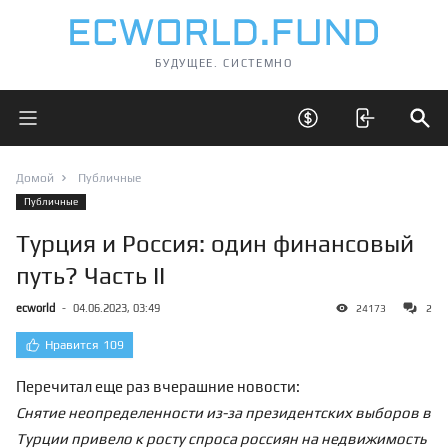
БУДУЩЕЕ. СИСТЕМНО
Открыть главное меню
Открыть скрытые 
Отк
Домой
Публичные
Публичные
Турция и Россия: один финансовый
путь? Часть II
ecworld
-
04.06.2023, 03:49
24173
2
Нравится
109
Перечитал еще раз вчерашние новости:
Снятие неопределенности из-за президентских выборов в
Турции привело к росту спроса россиян на недвижимость