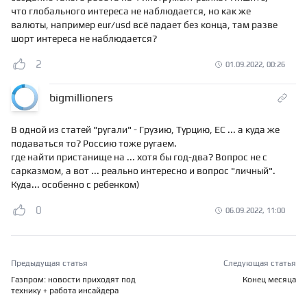
что глобального интереса не наблюдается, но как же
валюты, например eur/usd всё падает без конца, там разве
шорт интереса не наблюдается?
2
01.09.2022, 00:26
bigmillioners
В одной из статей "ругали" - Грузию, Турцию, ЕС ... а куда же
подаваться то? Россию тоже ругаем.
где найти пристанище на ... хотя бы год-два? Вопрос не с
сарказмом, а вот ... реально интересно и вопрос "личный".
Куда... особенно с ребенком)
0
06.09.2022, 11:00
Предыдущая статья
Следующая статья
Газпром: новости приходят под
Конец месяца
технику + работа инсайдера