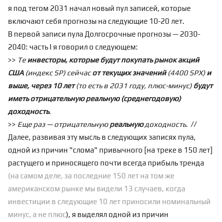
я под тегом
2031
начал новый пул записей, которые
включают себя прогнозы на следующие 10-20 лет.
В первой записи пула
Долгосрочные прогнозы — 2030-
2040: часть I
я говорил о следующем:
>>
Те
инвесторы, которые будут покупать рынок акций
США
(индекс SP) сейчас
от текущих значений
(4400 SPX)
и
выше, через 10 лет
(то есть в 2031 году, плюс-минус)
будут
иметь отрицательную реальную (среднегодовую)
доходность
.
>>
Еще раз — отрицательную
реальную
доходность.
//
Далее, развивая эту мысль в следующих записях
пула
,
одной из причин "слома" привычного [на треке в 150 лет]
растущего и приносящего почти всегда прибыль тренда
(на самом деле, за последние 150 лет на том же
американском рынке мы видели 13 случаев, когда
инвестиции в следующие 10 лет приносили номинальный
минус, а не плюс
), я выделял одной из причин