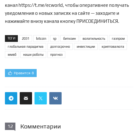
канал
https://t.me/ecworld
, чтобы оперативнее получать
уведомления о новых записях на сайте — заходите и
нажимайте внизу канала кнопку ПРИСОЕДИНИТЬСЯ.
ТЕГИ
2031
bitcoin
sp
биткоин
волатильность
газпром
глобальная парадигма
долгосрочно
инвестиции
криптовалюта
ммвб
наши роботы
прогноз
Нравится
8
Комментарии
12