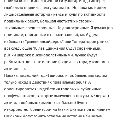
приблизились к аналогичной ситуации). Когда интерес
глобально появился, мы увидим это. Но пока мы видим
лишь отдельные истории / кейсы и, судя по активности
правильных ребят, большая часть этих историй -
локальные, среднесрочные. Не долгосрочные. Я думаю (по
причинам, описанным в начале записи), мы будем
наблюдать "рынки инсайдеров" или "операторов рынка"
все следующие 10 лет. Движения будут хаотичными,
рынки широко высоковолатильными, лучше будут
работать отдельные истории (акции, сектора, узкие типы
активов ...).
Пока (в последний год+) широко и глобально мы видим
только исход в действиях правильных ребят. А
ориентироваться на действия топовых и публичных
профучастников, которые вынуждены покупать / держать
активы, глобально (именно глобально) будет
некорректно. Среднесрочно (как и физики под влиянием
СМИ) они могут гонять отдельные истории или целые