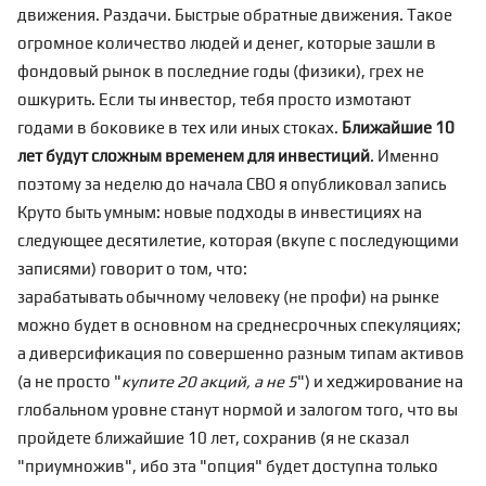
движения. Раздачи. Быстрые обратные движения. Такое
огромное количество людей и денег, которые зашли в
фондовый рынок в последние годы (физики), грех не
ошкурить. Если ты инвестор, тебя просто измотают
годами в боковике в тех или иных стоках.
Ближайшие 10
лет будут сложным временем для инвестиций
. Именно
поэтому за неделю до начала СВО я опубликовал запись
Круто быть умным: новые подходы в инвестициях на
следующее десятилетие
, которая (вкупе с последующими
записями) говорит о том, что:
зарабатывать обычному человеку (не профи) на рынке
можно будет в основном на среднесрочных спекуляциях;
а диверсификация по совершенно разным типам активов
(а не просто "
купите 20 акций, а не 5
") и хеджирование на
глобальном уровне станут нормой и залогом того, что вы
пройдете ближайшие 10 лет, сохранив (я не сказал
"приумножив", ибо эта "опция" будет доступна только