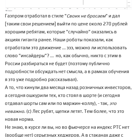
Газпром отработал в стиле "
Своих не бросаем
" и дал
[таким свои решением] выйти по цене около 270 рублей
хорошим ребятам, которые "случайно" оказались в
акциях гиганта ранее. Наши роботы показали, как
отработали
это движение ... эээ, можно ли использовать
слово "инсайдеры"? ... но, как обычно, никто с этим в
России разбираться не будет (поэтому публично
подробности обсуждать
нет смысла, а в рамках обучения
я это уже подробно рассказывал).
А то, что кинули два месяца назад розничных инвесторов,
а сегодня ошкурили тех, кто стоял в шорте (и сегодня
отдавал шорты сам или по маржин-коллу), - так,
это
неважно
. (с) Лес рубят, щепки летят. Тем более, что это
новая норма.
Не знаю, в курсе ли вы, но во фьючерсе на индекс РТС нет
(вообще нет) серьезных хеджеров. А в стаканах даже с