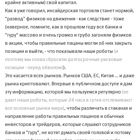
крайне активным) свой капитал.
Как я уже говорил, инсайдерская торговля станет нормой,
"развод" физиков на движения - как следствие - тоже
(наверное, помните, как в прошлом году все банки и
"гуру" массово и очень громко и грубо загоняли физиков
в акции, чтобы правильные пацаны могли об них закрыть
позиции и выйти, - что показывали
наши роботы
(и
поэтому мы снова сбросили долгосрочные рисковые
позиции - перед обвалом)
).
Это касается всех рынков. Рынков США, ЕС, Китая ... и даже
рынка криптовалют. Впервые в публичном доступе я дам
эту информацию, которой мы пользуемся регулярно
(ее
дают наши роботы, которые 24 часа в сутки отслеживают
все основные рынки мира
)
, чтобы различать в стаканах и
направление работы правильных пацанов и обычных
инвесторов и трейдеров, которые слушают сотрудников
банков и "гуру", не хотят думать своей головой и потому