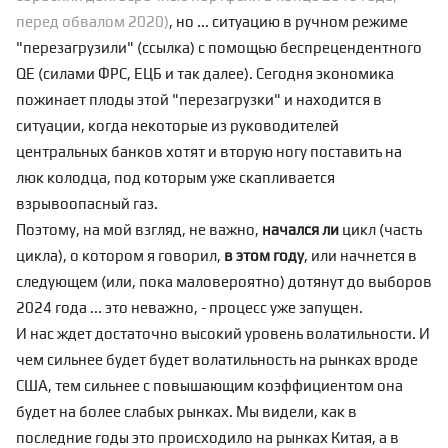
перед обвалом 2020)
, но ... ситуацию в ручном режиме
"перезагрузили" (
ссылка
) с помощью беспрецендентного
QE (силами ФРС, ЕЦБ и так далее). Сегодня экономика
пожинает плоды этой "перезагрузки" и находится в
ситуации, когда некоторые из руководителей
центральных банков
хотят и вторую ногу
поставить на
люк колодца, под которым уже скапливается
взрывоопасный газ.
Поэтому, на мой взгляд, не важно,
начался ли
цикл (часть
цикла), о котором я говорил,
в этом году
, или начнется в
следующем (или, пока маловероятно) дотянут до выборов
2024 года ... это неважно, - процесс уже запущен.
И нас ждет достаточно высокий уровень волатильности. И
чем сильнее будет будет волатильность на рынках вроде
США, тем сильнее с повышающим коэффициентом она
будет на более слабых рынках. Мы видели, как в
последние годы это происходило на рынках Китая, а в