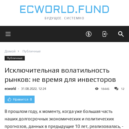
БУДУЩЕЕ. СИСТЕМНО
Открыть главное меню
Открыть скрытые 
Отк
Домой
Публичные
Публичные
Исключительная волатильность
рынков: не время для инвесторов
ecworld
-
31.08.2022, 12:24
18446
12
Нравится
8
В прошлом году, к моменту, когда уже большая часть
наших долгосрочных экономических и политических
прогнозов
, данных в предыдущие 10 лет, реализовалась, -