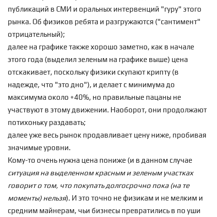
публикаций в СМИ и оральных интервенций "гуру" этого
рынка. Об физиков ребята и разгружаются ("сантимент"
отрицательный);
далее на графике также хорошо заметно, как в начале
этого года (выделил зеленым на графике выше) цена
отскакивает, поскольку физики скупают крипту (в
надежде, что "это дно"), и делает с минимума до
максимума около +40%, но правильные пацаны не
участвуют в этому движении. Наоборот, они продолжают
потихоньку раздавать;
далее уже весь рынок продавливает цену ниже, пробивая
значимые уровни.
Кому-то очень нужна цена пониже (и в данном случае
ситуация на выделенном красным и зеленым участках
говорит о том, что покупать долгосрочно пока (на те
моменты) нельзя
). И это точно не физикам и не мелким и
средним майнерам, чьи бизнесы превратились в по уши