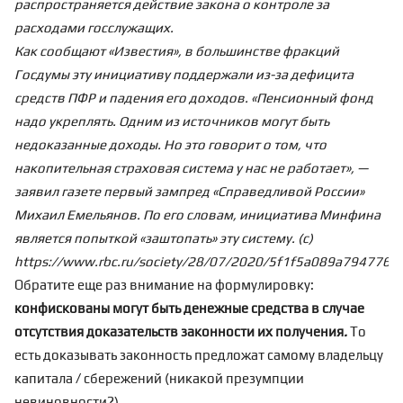
распространяется действие закона о контроле за
расходами госслужащих.
Как сообщают «Известия», в большинстве фракций
Госдумы эту инициативу поддержали из-за дефицита
средств ПФР и падения его доходов. «Пенсионный фонд
надо укреплять. Одним из источников могут быть
недоказанные доходы. Но это говорит о том, что
накопительная страховая система у нас не работает», —
заявил газете первый зампред «Справедливой России»
Михаил Емельянов. По его словам, инициатива Минфина
является попыткой «заштопать» эту систему. (с)
https://www.rbc.ru/society/28/07/2020/5f1f5a089a794776
Обратите еще раз внимание на формулировку:
конфискованы могут быть
денежные средства в случае
отсутствия доказательств законности их получения
.
То
есть доказывать законность предложат самому владельцу
капитала / сбережений (никакой презумпции
невиновности?).