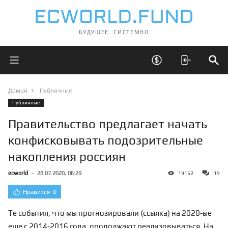
БУДУЩЕЕ. СИСТЕМНО
Открыть главное меню
Открыть скрытые 
Отк
Домой
Публичные
Публичные
Правительство предлагает начать
конфисковывать подозрительные
накопления россиян
ecworld
-
28.07.2020, 06:29
19152
19
Нравится
0
Те события, что мы прогнозировали (
ссылка
) на 2020-ые
еще с 2014-2016 года, продолжают реализовываться. На