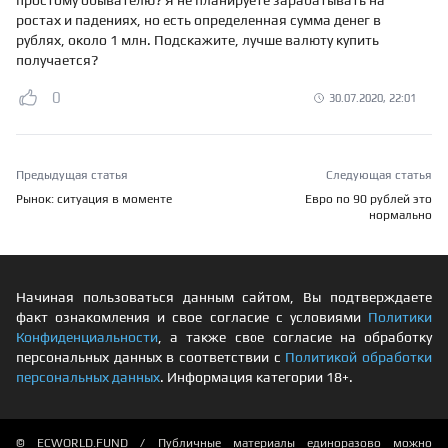
простому обывателю? Я не планируете зарабатывать на
ростах и падениях, но есть определенная сумма денег в
рублях, около 1 млн. Подскажите, лучше валюту купить
получается?
0
30.07.2020, 22:01
Предыдущая статья
Следующая статья
Рынок: ситуация в моменте
Евро по 90 рублей это
нормально
Начиная пользоваться данным сайтом, Вы подтверждаете
факт ознакомления и свое согласие с условиями
Политики
Конфиденциальности
, а также свое согласие на обработку
персональных данных в соответствии с
Политикой обработки
персональных данных
. Информация категории 18+.
© ECWORLD.FUND / Публичные материалы единоразово можно