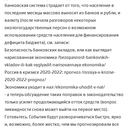
банковская система страдает от того, что население в
последние месяцы массово выносит из банков и рубли, и
валюту (после начала разговоров некоторых
окологосударственных персон о возможном
использовании средств населения для финансирования
дефицита бюджета), см. записи:
Безопасность банковских вкладов, или как выглядит
нарисованная экономика
/bezopasnost-bankovskih-
vkladov-ili-kak-vyglyadit-narisovannaya-ekonomika/
Россия в кризисе 2020-2022: прогноз
/rossiya-v-krizise-
2020-2022-prognoz/
Экономика уходит в нал
/ekonomika-uhodit-v-nal/
- а теперь обсуждение таких поправок в законодательство
только усилит продолжающийся отток средств (вопрос
ликвидности снова может выйти на первое место).
Готовьтесь. События будут разворачиваться быстро, ярко
и, возможно, более жестко, чем мы
прогнозировали
все