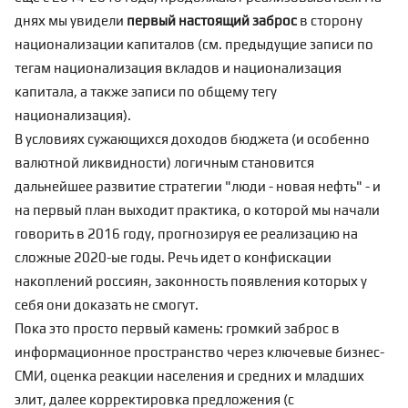
днях мы увидели
первый настоящий заброс
в сторону
национализации капиталов (см. предыдущие записи по
тегам
национализация вкладов
и
национализация
капитала
, а также записи по общему тегу
национализация
).
В условиях сужающихся доходов бюджета (и особенно
валютной ликвидности) логичным становится
дальнейшее развитие стратегии "
люди - новая нефть
" - и
на первый план выходит практика, о которой мы начали
говорить в 2016 году, прогнозируя ее реализацию на
сложные 2020-ые годы. Речь идет о конфискации
накоплений россиян, законность появления которых у
себя они доказать не смогут.
Пока это просто первый камень: громкий заброс в
информационное пространство через ключевые бизнес-
СМИ, оценка реакции населения и средних и младших
элит, далее корректировка предложения (с