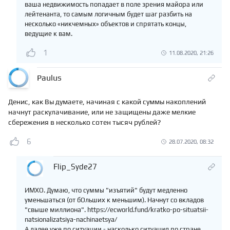
ваша недвижимость попадает в поле зрения майора или
лейтенанта, то самым логичным будет шаг разбить на
несколько «никчемных» объектов и спрятать концы,
ведущие к вам.
1
11.08.2020, 21:26
Paulus
Денис, как Вы думаете, начиная с какой суммы накоплений
начнут раскулачивание, или не защищены даже мелкие
сбережения в несколько сотен тысяч рублей?
6
28.07.2020, 08:32
Flip_Syde27
ИМХО. Думаю, что суммы "изъятий" будут медленно
уменьшаться (от бОльших к меньшим). Начнут со вкладов
"свыше миллиона". https://ecworld.fund/kratko-po-situatsii-
natsionalizatsiya-nachinaetsya/
А далее уже по ситуации - насколько ситуация по стране