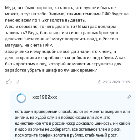
М-да, все было хорошо, казалось, что лучше и быть не
может, а тут на тебе. Видимо, такими темпами ПФР будет на
пенсию всем по 1-2кг золота выдавать.
А если серьёзно, то чего делать то? В матрас доллары
зашивать? Ведь, банально, и из иностранных брокеров
денежки "незаконные" могут попросить взад, в Россию -
матушку, на счета ПФР.
Захарченко и ему подобные всегда знали что к чему, и
деньги хранили в евробаксе в коробках из под обуви. А как
быть простому люду, который не может инструменты для
заработка убрать в шкаф до лучших времен?
2
28.07.2020, 09:05
xxx1982xxx
есть один провереный способ. золотые монеты америки или
англии. на худой случай победоносцы или лом. это
единственное что в россии\ссср доказало ценность. ни какой
пидор из хунты не доберется. все остальное тлен и риск.
посмотрите график золота в рублях, стабильный рост.